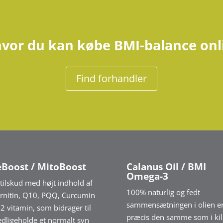
 hvor du kan købe BMI-balance onli
Find forhandler
eBoost / MitoBoost
Calanus Oil / BMI
Omega-3
tilskud med højt indhold af
100% naturlig og fedt
rnitin, Q10, PQQ, Curcumin
sammensætningen i olien e
2 vitamin, som bidrager til
præcis den samme som i kil
edligeholde et normalt syn