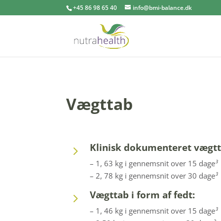
+45 86 98 65 40
info@bmi-balance.dk
Vægttab
Klinisk dokumenteret vægtt
5
– 1, 63 kg i gennemsnit over 15 dage
³
– 2, 78 kg i gennemsnit over 30 dage
³
Vægttab i form af fedt:
5
– 1, 46 kg i gennemsnit over 15 dage
³