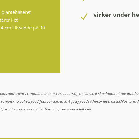
n plantebaseret
virker under he
N
erer i et
4 cm i livvidde på 30
n lipids and sugars contained in a test meal during the in vitro simulation of the du
l® complex to collect food fats contained in 4 fatty foods (choco- late, pistachios, bri
d for 30 successive days without any recommended diet.