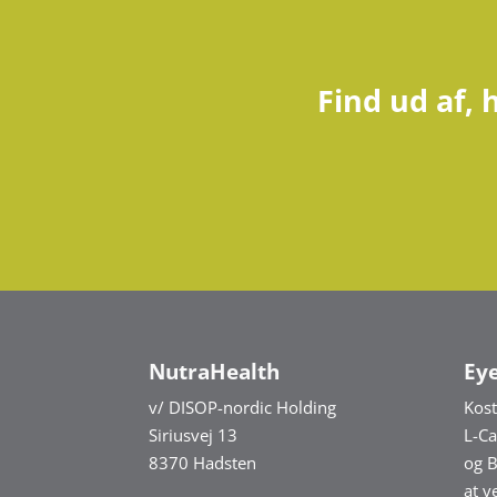
Find ud af,
NutraHealth
Ey
v/ DISOP-nordic Holding
Kost
Siriusvej 13
L-Ca
8370 Hadsten
og B
at v