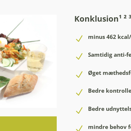
Konklusion¹ ² 
minus 462 kcal
N
Samtidig anti-f
N
Øget mæthedsfø
N
Bedre kontroll
N
Bedre udnyttels
N
mindre behov f
N