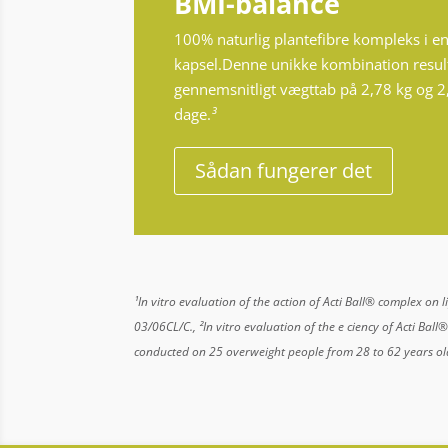
BMI-balance
100% naturlig plantefibre kompleks i e
kapsel.
Denne unikke kombination result
gennemsnitligt vægttab på 2,78 kg og 2,
dage.
³
Sådan fungerer det
¹In vitro evaluation of the action of Acti Ball® complex o
03/06CL/C.,
²In vitro evaluation of the e ciency of Acti Bal
conducted on 25 overweight people from 28 to 62 years ol