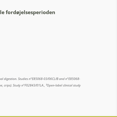
le fordøjelsesperioden
odenal digestion. Studies n°E85068-03/06CL/B and n°E85068-
oche, crips). Study n°F02843/01LA.,
³Open-label clinical study