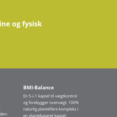
ne og fysisk
BMI-Balance
En 5-i-1 kapsel til vægtkontrol
og forebygger overvægt. 100%
r
naturlig plantefibre kompleks i
den:
en plantebaseret kapsel.