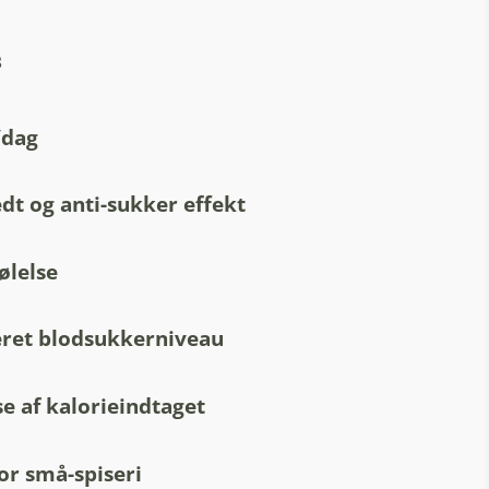
³
/dag
edt og anti-sukker effekt
lelse
eret blodsukkerniveau
e af kalorieindtaget
or små-spiseri